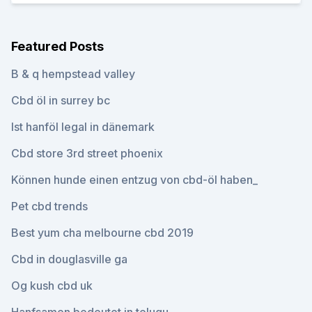
Featured Posts
B & q hempstead valley
Cbd öl in surrey bc
Ist hanföl legal in dänemark
Cbd store 3rd street phoenix
Können hunde einen entzug von cbd-öl haben_
Pet cbd trends
Best yum cha melbourne cbd 2019
Cbd in douglasville ga
Og kush cbd uk