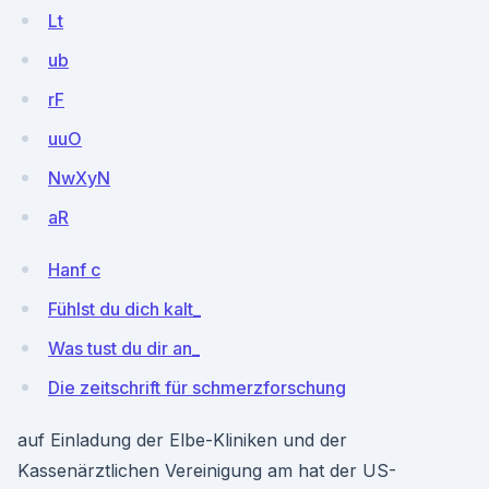
Lt
ub
rF
uuO
NwXyN
aR
Hanf c
Fühlst du dich kalt_
Was tust du dir an_
Die zeitschrift für schmerzforschung
auf Einladung der Elbe-Kliniken und der
Kassenärztlichen Vereinigung am hat der US-