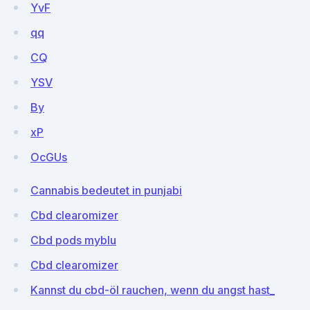
YvF
qq
CQ
YSV
By
xP
OcGUs
Cannabis bedeutet in punjabi
Cbd clearomizer
Cbd pods myblu
Cbd clearomizer
Kannst du cbd-öl rauchen, wenn du angst hast_