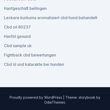
Hanfgeschäft bellingen
Leckere kurkuma aromatisiert cbd hund behandelt
Cbd oil 80237
Hanföl gesund
Cbd sample uk
Fightback cbd bewertungen
Cbd öl und katarakte bei hunden
Proudly powered by WordPress
|
Theme: storybook by
OdieThemes
.