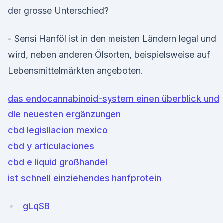
der grosse Unterschied?
- Sensi Hanföl ist in den meisten Ländern legal und
wird, neben anderen Ölsorten, beispielsweise auf
Lebensmittelmärkten angeboten.
das endocannabinoid-system einen überblick und
die neuesten ergänzungen
cbd legisllacion mexico
cbd y articulaciones
cbd e liquid großhandel
ist schnell einziehendes hanfprotein
gLqSB