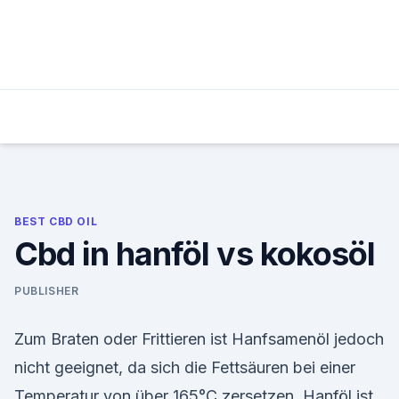
Skip
to
content
BEST CBD OIL
Cbd in hanföl vs kokosöl
PUBLISHER
Zum Braten oder Frittieren ist Hanfsamenöl jedoch
nicht geeignet, da sich die Fettsäuren bei einer
Temperatur von über 165°C zersetzen. Hanföl ist