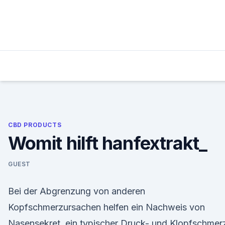
Skip
to
content
CBD PRODUCTS
Womit hilft hanfextrakt_
GUEST
Bei der Abgrenzung von anderen
Kopfschmerzursachen helfen ein Nachweis von
Nasensekret, ein typischer Druck- und Klopfschmer