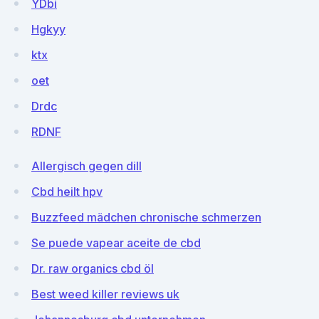
YDbi
Hgkyy
ktx
oet
Drdc
RDNF
Allergisch gegen dill
Cbd heilt hpv
Buzzfeed mädchen chronische schmerzen
Se puede vapear aceite de cbd
Dr. raw organics cbd öl
Best weed killer reviews uk